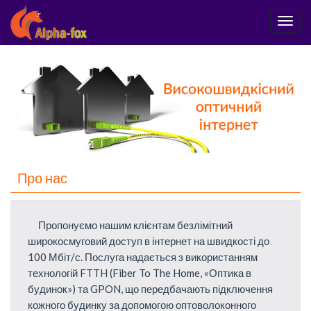
Перейти
Togg
до
navig
основного
вмісту
Про нас
Пропонуємо нашим клієнтам безлімітний
широкосмуговий доступ в інтернет на швидкості до
100 Мбіт/с. Послуга надається з використанням
технологій FTTH (Fiber To The Home, «Оптика в
будинок») та GPON, що передбачають підключення
кожного будинку за допомогою оптоволоконного